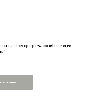
е поставляется программное обеспечение
ный
ейковины "