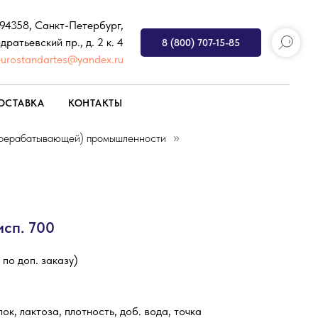
194358, Санкт-Петербург,
дратьевский пр., д. 2 к. 4
8 (800) 707-15-85
eurostandartes@yandex.ru
ОСТАВКА
КОНТАКТЫ
ерерабатывающей) промышленности
»
исп. 700
 по доп. заказу)
, лактоза, плотность, доб. вода, точка