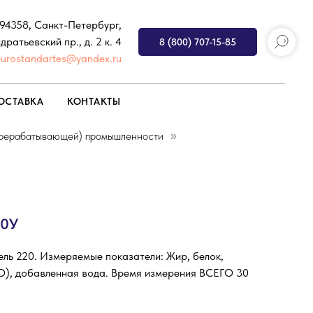
194358, Санкт-Петербург,
дратьевский пр., д. 2 к. 4
8 (800) 707-15-85
eurostandartes@yandex.ru
ОСТАВКА
КОНТАКТЫ
ерерабатывающей) промышленности
»
20У
ль 220. Измеряемые показатели: Жир, белок,
), добавленная вода. Время измерения ВСЕГО 30