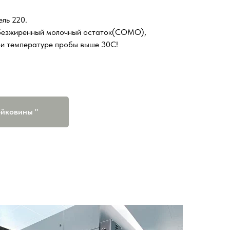
ль 220.
 обезжиренный молочный остаток(СОМО),
ри температуре пробы выше 30C!
ейковины "