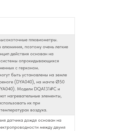
ысокоточные плювиометры.
 алюминия, поэтому очень легкие
нцип действия основан на
 системы опрокидывающихся
ненных с герконом.
огут быть установлены на земле
реноге (DYA040), на мачте Ø50
YA040). Модели DQA131#C и
т нагревательные элементы,
использовать их при
 температурах воздуха.
вия датчика дождя основан на
лектропроводности между двумя