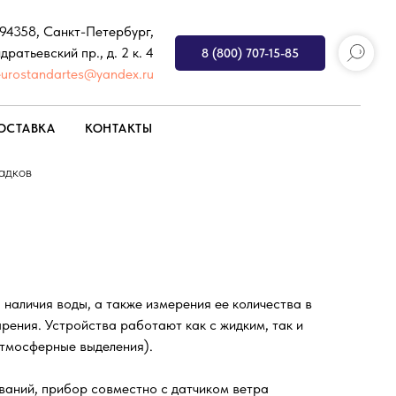
194358, Санкт-Петербург,
дратьевский пр., д. 2 к. 4
8 (800) 707-15-85
eurostandartes@yandex.ru
ОСТАВКА
КОНТАКТЫ
адков
 наличия воды, а также измерения ее количества в
ения. Устройства работают как с жидким, так и
атмосферные выделения).
ваний, прибор совместно с датчиком ветра