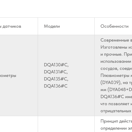
ы датчиков
Модели
Особенности
Современные в
Изготовлены из
и прочные. При
использовании
DQA130#C,
сосудов, соеди
DQA131#C,
иометры
Плювиометры м
DQA135#C,
(DYA039), на т
DQA136#C
мм (DYA048+D
DQA136#C имею
что позволяет 
отрицательных
Принцип дейст
определении э