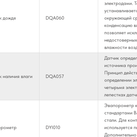
электродами. 
устанавливает
к дождя
DQA060
окружающей ср
конденсацию вл
позволяет иск
недостоверных
влажности возд
Датчик определ
источника прои
Принцип дейст
к наличия влаги
DQA057
определении э
четырьмя элек
лепестках датч
Эвапорометр к
стандартами В
стали. Для кон
орометр
DYI010
используется п
Дополнительно