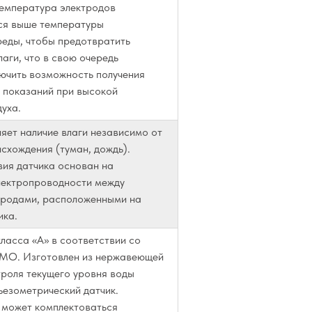
Температура электродов
ся выше температуры
еды, чтобы предотвратить
аги, что в свою очередь
лючить возможность получения
 показаний при высокой
уха.
яет наличие влаги независимо от
схождения (туман, дождь).
вия датчика основан на
лектропроводности между
тродами, расположенными на
ика.
ласса «А» в соответствии со
МО. Изготовлен из нержавеющей
троля текущего уровня воды
ьезометрический датчик.
 может комплектоваться