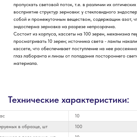
пропускать световой поток, т.е. в различии их оптически
восприятие структур зерновки: у стекловидного эндосп
собой и промежуточным веществом, содержащим азот, чт
эндосперма зерновка на разрезе непрозрачна.
Состоит из корпуса, кассеты на 100 зерен, механизма 
просматривать 10 зерен; источника света - лампы накали
кассете, что обеспечивает поступление на нее рассеянног
глаз лаборанта и линзы от попадания постороннего све
материала.
Технические характеристики:
час
10
ируемых в образце, шт
100