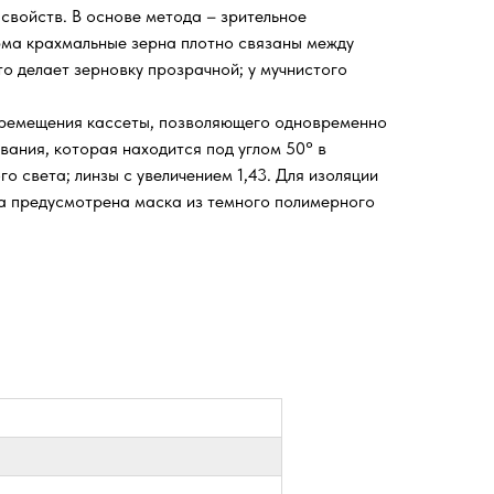
х свойств. В основе метода – зрительное
ерма крахмальные зерна плотно связаны между
о делает зерновку прозрачной; у мучнистого
перемещения кассеты, позволяющего одновременно
вания, которая находится под углом 50° в
о света; линзы с увеличением 1,43. Для изоляции
та предусмотрена маска из темного полимерного