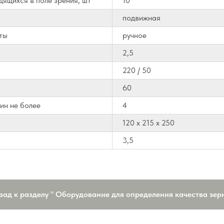
дящихся в поле зрения, шт
10
подвижная
ты
ручное
2,5
220 / 50
60
ин не более
4
120 х 215 х 250
3,5
зад к разделу " Оборудование для определения качества зерн