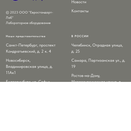
Новости
Контакты
© 2023 ООО "Евростандарт-
Лаб"
Лабораторное оборудование
Наши представительства
В РОССИИ
Санкт-Петербург, проспект
Челябинск, Отрадная улица,
Кондратьевский, д. 2 к. 4
д. 25
Новосибирск,
Самара, Партизанская ул., д.
Владимировская улица, д.
19
11Ак1
Ростов-на-Дону,
Екатеринбург, ул. Софьи
Металлургическая улица, д.
Ковалевской, д. 3
102/2
Нижний Новгород, улица
Красноярск, улица
Нартова, д. 6к6
Маерчака, д. 2А