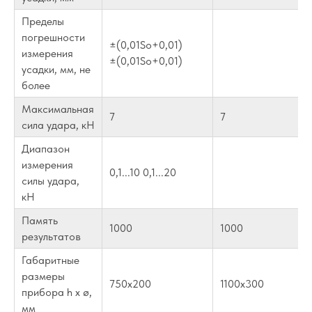
Пределы
погрешности
±(0,01So+0,01)
измерения
±(0,01So+0,01)
усадки, мм, не
более
Максимальная
7
7
сила удара, кН
Диапазон
измерения
0,1...10 0,1...20
силы удара,
кН
Память
1000
1000
результатов
Габаритные
размеры
750х200
1100х300
прибора h x ø,
мм