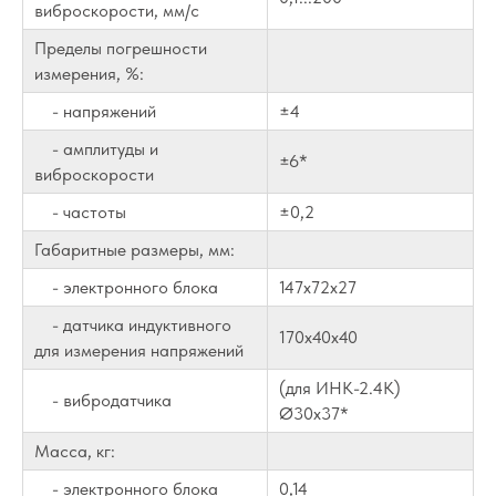
виброскорости, мм/с
Пределы погрешности
измерения, %:
- напряжений
±4
- амплитуды и
±6*
виброскорости
- частоты
±0,2
Габаритные размеры, мм:
- электронного блока
147x72x27
- датчика индуктивного
170x40x40
для измерения напряжений
(для ИНК-2.4К)
- вибродатчика
Ø30x37*
Масса, кг:
- электронного блока
0,14