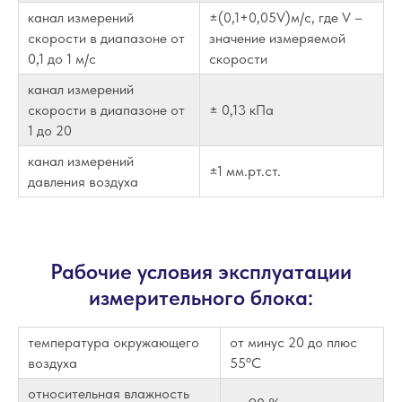
канал измерений
±(0,1+0,05V)м/с, где V –
скорости в диапазоне от
значение измеряемой
0,1 до 1 м/с
скорости
канал измерений
скорости в диапазоне от
± 0,13 кПа
1 до 20
канал измерений
±1 мм.рт.ст.
давления воздуха
Рабочие условия эксплуатации
измерительного блока:
температура окружающего
от минус 20 до плюс
воздуха
55ºС
относительная влажность