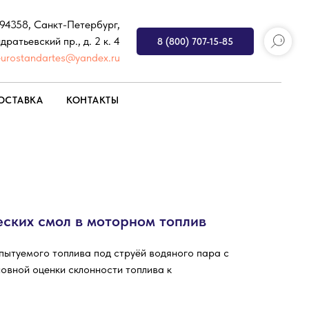
194358, Санкт-Петербург,
дратьевский пр., д. 2 к. 4
8 (800) 707-15-85
eurostandartes@yandex.ru
ОСТАВКА
КОНТАКТЫ
ских смол в моторном топлив
пытуемого топлива под струёй водяного пара с
овной оценки склонности топлива к