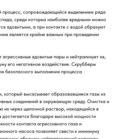
ий процесс, сопровождающийся выделением ряда
аспада, среди которых наиболее вредными можно
тся ядовитыми, а при контакте с водой образуют
ения является крайне важным при проведении
 агрессивные ядовитые пары и нейтрализует их,
уму его негативное воздействие. Скрубберы
ния безопасного выполнения процесса
, который высасывает образовавшиеся газы из
ивных соединений в окружающую среду. Очистка и
ю их через щелочной раствор, находящийся в
а достигается благодаря высокой мощности
хности контакта агрессивного газа и
ионного насоса позволяет свести к минимуму
рованным объемом нейтрализующей жидкости,