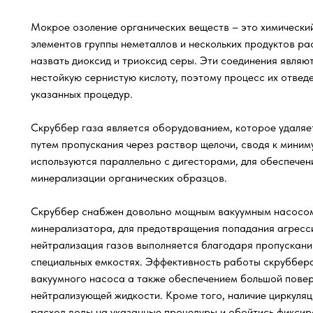
Мокрое озоление органических веществ – это химическ
элементов группы неметаллов и нескольких продуктов р
назвать диоксид и триоксид серы. Эти соединения являю
нестойкую сернистую кислоту, поэтому процесс их отвед
указанных процедур.
Скруббер газа является оборудованием, которое удаляет
путем пропускания через раствор щелочи, сводя к миним
используются параллельно с дигесторами, для обеспече
минерализации органических образцов.
Скруббер снабжен довольно мощным вакуумным насосом
минерализатора, для предотвращения попадания агресс
нейтрализация газов выполняется благодаря пропускани
специальных емкостях. Эффективность работы скруббер
вакуумного насоса а также обеспечением большой повер
нейтрализующей жидкости. Кроме того, наличие циркуляц
расход воды на указанные процедуры и обойтись фикси