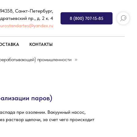
194358, Санкт-Петербург,
дратьевский пр., д. 2 к. 4
8 (800) 707-15-85
eurostandartes@yandex.ru
ОСТАВКА
КОНТАКТЫ
ерерабатывающей) промышленности
»
рализации паров)
аспада при озолении. Вакуумный насос,
ез раствор щелочи, за счет чего происходит