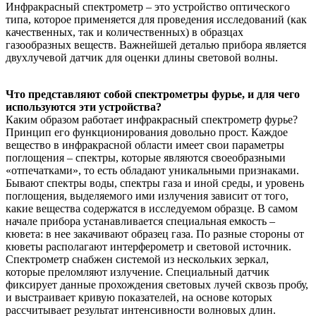
Инфракрасный спектрометр – это устройство оптического
типа, которое применяется для проведения исследований (как
качественных, так и количественных) в образцах
газообразных веществ. Важнейшей деталью прибора является
двухлучевой датчик для оценки длины световой волны.
Что представляют собой спектрометры фурье, и для чего
используются эти устройства?
Каким образом работает инфракрасный спектрометр фурье?
Принцип его функционирования довольно прост. Каждое
вещество в инфракрасной области имеет свои параметры
поглощения – спектры, которые являются своеобразными
«отпечатками», то есть обладают уникальными признаками.
Бывают спектры воды, спектры газа и иной среды, и уровень
поглощения, выделяемого ими излучения зависит от того,
какие вещества содержатся в исследуемом образце. В самом
начале прибора устанавливается специальная емкость –
кювета: в нее закачивают образец газа. По разные стороны от
кюветы располагают интерферометр и световой источник.
Спектрометр снабжен системой из нескольких зеркал,
которые преломляют излучение. Специальный датчик
фиксирует данные прохождения световых лучей сквозь пробу,
и выстраивает кривую показателей, на основе которых
рассчитывает результат интенсивности волновых длин.