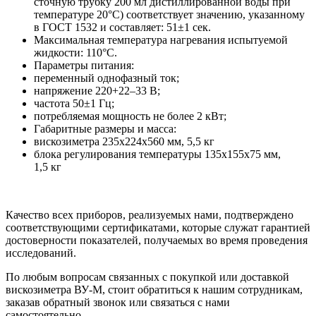
сточную трубку 200 мл дистиллированной воды при
температуре 20°С) соответствует значению, указанному
в ГОСТ 1532 и составляет: 51±1 сек.
Максимальная температура нагревания испытуемой
жидкости: 110°С.
Параметры питания:
переменный однофазный ток;
напряжение 220+22–33 В;
частота 50±1 Гц;
потребляемая мощность не более 2 кВт;
Габаритные размеры и масса:
вискозиметра 235х224х560 мм, 5,5 кг
блока регулирования температуры 135х155х75 мм,
1,5 кг
Качество всех приборов, реализуемых нами, подтверждено
соответствующими сертификатами, которые служат гарантией
достоверности показателей, получаемых во время проведения
исследований.
По любым вопросам связанных с покупкой или доставкой
вискозиметра ВУ-М, стоит обратиться к нашим сотрудникам,
заказав обратный звонок или связаться с нами
самостоятельно.