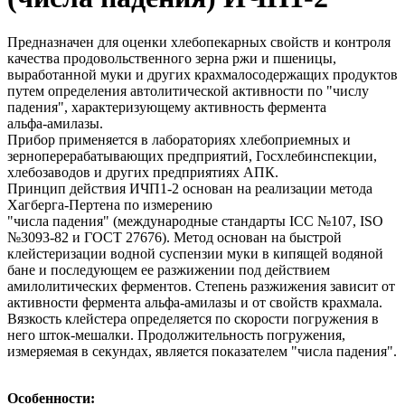
Предназначен для оценки хлебопекарных свойств и контроля
качества продовольственного зерна ржи и пшеницы,
выработанной муки и других крахмалосодержащих продуктов
путем определения автолитической активности по "числу
падения", характеризующему активность фермента
альфа-амилазы.
Прибор применяется в лабораториях хлебоприемных и
зерноперерабатывающих предприятий, Госхлебинспекции,
хлебозаводов и других предприятиях АПК.
Принцип действия ИЧП1-2 основан на реализации метода
Хагберга-Пертена по измерению
"числа падения" (международные стандарты ICC №107, ISO
№3093-82 и ГОСТ 27676). Метод основан на быстрой
клейстеризации водной суспензии муки в кипящей водяной
бане и последующем ее разжижении под действием
амилолитических ферментов. Степень разжижения зависит от
активности фермента альфа-амилазы и от свойств крахмала.
Вязкость клейстера определяется по скорости погружения в
него шток-мешалки. Продолжительность погружения,
измеряемая в секундах, является показателем "числа падения".
Особенности: