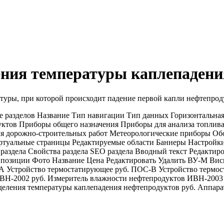
ения температуры каплепадени
туры, при которой происходит падение первой капли нефтепрод
е разделов Название Тип навигации Тип данных Горизонтальна
уктов Приборы общего назначения Приборы для анализа топлива
ля дорожно-строительных работ Метеорологические приборы О
иртуальные страницы Редактируемые области Баннеры Настройк
раздела Свойства раздела SEO раздела Вводный текст Редактир
O позиции Фото Название Цена Редактировать Удалить ВУ-М Вис
А Устройство термостатирующее руб. ПОС-В Устройство термос
ИВН-2002 руб. Измеритель влажности нефтепродуктов ИВН-2003
деления температуры каплепадения нефтепродуктов руб. Аппарат