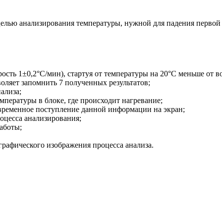
 целью анализирования температуры, нужной для падения первой
рость 1±0,2°C/мин), стартуя от температуры на 20°С меньше от 
воляет запомнить 7 полученных результатов;
ализа;
мпературы в блоке, где происходит нагревание;
временное поступление данной информации на экран;
оцесса анализирования;
аботы;
графического изображения процесса анализа.