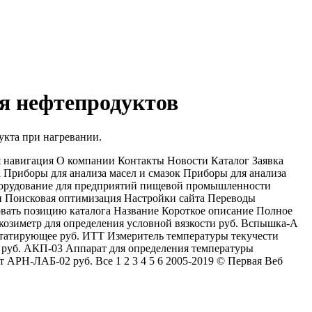
я нефтепродуктов
укта при нагревании.
я навигация О компании Контакты Новости Каталог Заявка
 Приборы для анализа масел и смазок Приборы для анализа
борудование для предприятий пищевой промышленности
и Поисковая оптимизация Настройки сайта Переводы
овать позицию каталога Название Короткое описание Полное
козиметр для определения условной вязкости руб. Вспышка-А
татирующее руб. ИТТ Измеритель температуры текучести
 руб. АКП-03 Аппарат для определения температуры
 АРН-ЛАБ-02 руб. Все 1 2 3 4 5 6 2005-2019 © Первая Веб