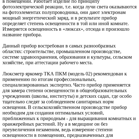
в помещении. Работает изделие по принципу
фотоэлектрической реакции, т.е. когда лучи света оказываются
на фотоэлементах полупроводника, они дают электронам
мощный энергетический заряд, и в результате прибор
определяет степень освещенности в той или иной комнате.
Измеряется освещенность в «люксах», отсюда и произошло
название прибора.
Данный прибор востребован в самых разнообразных
областях: строительстве, промышленном производстве,
системе здравоохранения, образования и культуры, сельском
хозяйстве, при аттестации рабочего места.
Люксметр яркомер ТКА ПКМ (модель 02) рекомендован к
применению по итогам профессиональных,
специализированных экспертиз. Часто прибор применяется
для замера степени освещенности в общеобразовательных
учреждениях (школы, институты) и детских садах, где особо
тщательно следят за соблюдением санитарных норм
освещения. В сельскохозяйственном производстве прибор
необходим для создания оптимальных условий,
приближенных к природным - для выращивания комнатных и
оранжерейных растений. Ну а в медицине он без
преувеличения незаменим, ведь измерение степени
освещенности в помещениях, предназначенных для