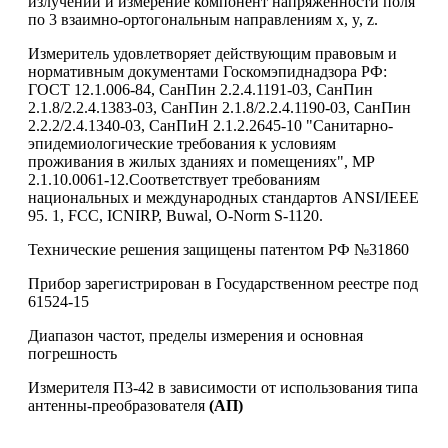
излучений и измерение компонент напряженности поля
по 3 взаимно-ортогональным направлениям x, y, z.
Измеритель удовлетворяет действующим правовым и
нормативным документами Госкомэпиднадзора РФ:
ГОСТ 12.1.006-84, СанПин 2.2.4.1191-03, СанПин
2.1.8/2.2.4.1383-03, СанПин 2.1.8/2.2.4.1190-03, СанПин
2.2.2/2.4.1340-03, СанПиН 2.1.2.2645-10 "Санитарно-
эпидемиологические требования к условиям
проживания в жилых зданиях и помещениях", МР
2.1.10.0061-12.Соответствует требованиям
национальных и международных стандартов ANSI/IEEE
95. 1, FCC, ICNIRP, Buwal, O-Norm S-1120.
Технические решения защищены патентом РФ №31860
Прибор зарегистрирован в Государственном реестре под
61524-15
Диапазон частот, пределы измерения и основная
погрешность
Измерителя П3-42 в зависимости от использования типа
антенны-преобразователя
(АП)